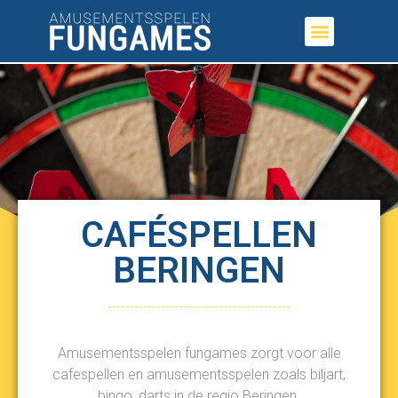
CAFÉSPELLEN
BERINGEN
Amusementsspelen fungames zorgt voor alle
cafespellen en amusementsspelen zoals biljart,
bingo, darts in de regio Beringen.