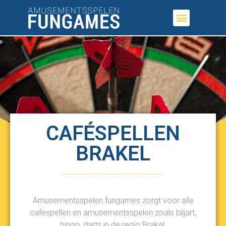
CAFÉSPELLEN
BRAKEL
Amusementsspelen fungames zorgt voor alle
cafespellen en amusementsspelen zoals biljart,
bingo, darts in de regio Brakel.