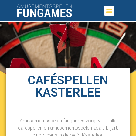
CAFÉSPELLEN
KASTERLEE
Amusementsspelen fungames zorgt voor alle
cafespellen en amusementsspelen zoals biljart,
bingo, darts in de regio Kasterlee.