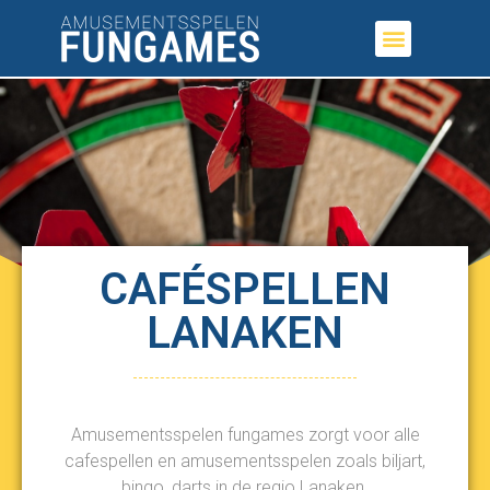
CAFÉSPELLEN
LANAKEN
Amusementsspelen fungames zorgt voor alle
cafespellen en amusementsspelen zoals biljart,
bingo, darts in de regio Lanaken.