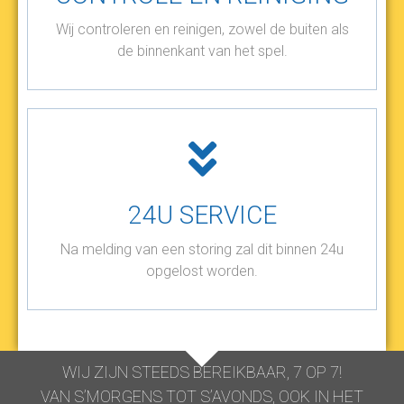
Wij controleren en reinigen, zowel de buiten als
de binnenkant van het spel.
24U SERVICE
Na melding van een storing zal dit binnen 24u
opgelost worden.
WIJ ZIJN STEEDS BEREIKBAAR, 7 OP 7!
VAN S’MORGENS TOT S’AVONDS, OOK IN HET