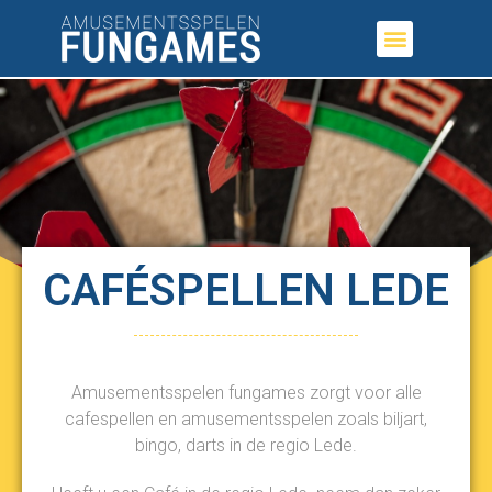
CAFÉSPELLEN LEDE
Amusementsspelen fungames zorgt voor alle
cafespellen en amusementsspelen zoals biljart,
bingo, darts in de regio Lede.