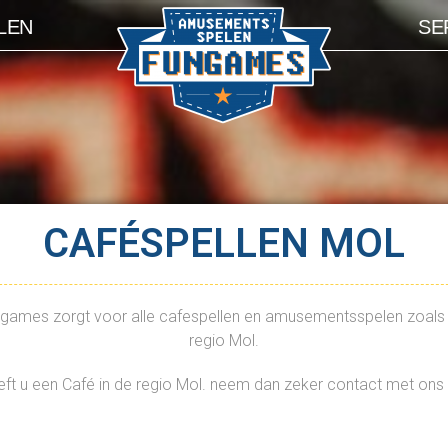
LEN
SE
CAFÉSPELLEN MOL
mes zorgt voor alle cafespellen en amusementsspelen zoals bilj
regio Mol.
ft u een Café in de regio Mol. neem dan zeker contact met ons