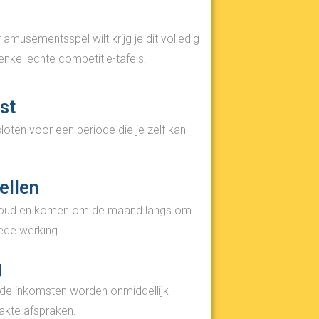
 amusementsspel wilt krijg je dit volledig
 enkel echte competitie-tafels!
st
oten voor een periode die je zelf kan
ellen
houd en komen om de maand langs om
ede werking.
g
n de inkomsten worden onmiddellijk
kte afspraken.