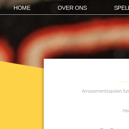
HOME
OVER ONS
SPEL
Amusementsspelen funga
Hee