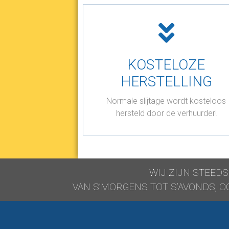
KOSTELOZE
HERSTELLING
Normale slijtage wordt kosteloos
hersteld door de verhuurder!
WIJ ZIJN STEEDS 
VAN S’MORGENS TOT S’AVONDS, O