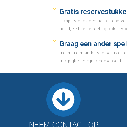
Gratis reservestukk
U krijgt steeds een aantal reserve
nood, zelf de herstelling ook uitvo
Graag een ander spe
Indien u een ander spel wilt is dit
mogelijke termijn omgewisseld
NEEM CONTACT OP