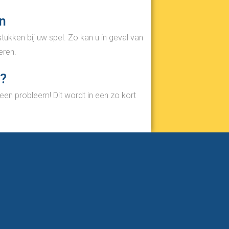
en
stukken bij uw spel. Zo kan u in geval van
eren.
l?
 geen probleem! Dit wordt in een zo kort