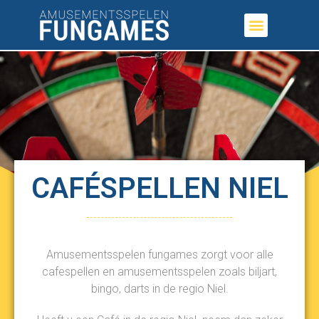
CAFÉSPELLEN NIEL
Amusementsspelen fungames zorgt voor alle
cafespellen en amusementsspelen zoals biljart,
bingo, darts in de regio Niel.