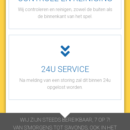
Wij controleren en reinigen, zowel de buiten als
de binnenkant van het spel.
24U SERVICE
Na melding van een storing zal dit binnen 24u
opgelost worden.
WIJ ZIJN STEEDS BEREIKBAAR, 7 OP 7!
VAN S’MORGENS TOT S’AVONDS, OOK IN HET