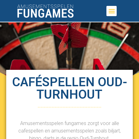
CAFÉSPELLEN OUD-
TURNHOUT
Amusementsspelen fungames zorgt voor alle
cafespellen en amusementsspelen zoals biljart,
bingo, darts in de regio Oud-Turnhout.