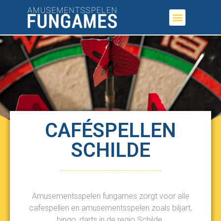
CAFÉSPELLEN
SCHILDE
Amusementsspelen fungames zorgt voor alle
cafespellen en amusementsspelen zoals biljart,
bingo, darts in de regio Schilde.