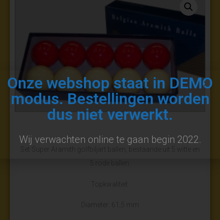
Onze webshop staat in DEMO
modus. Bestellingen worden
dus niet verwerkt.
Wij verwachten online te gaan begin 2022.
Set Super Aramith golfbiljart ballen, bestaande uit 5 witte en
5 rode ballen.
Topkwaliteit.
Diameter: 61,5 mm