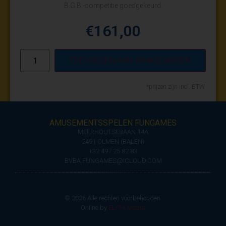
B.G.B.-competitie goedgekeurd.
€
161,00
TOEVOEGEN AAN WINKELWAGEN
*prijzen zijn incl. BTW.
AMUSEMENTSSPELEN FUNGAMES
MEERHOUTSEBAAN 14A
2491 OLMEN (BALEN)
+32 497 25 82 83
BVBA.FUNGAMES@ICLOUD.COM
© 2026 Alle rechten voorbehouden.
Online by
ELPHI Media